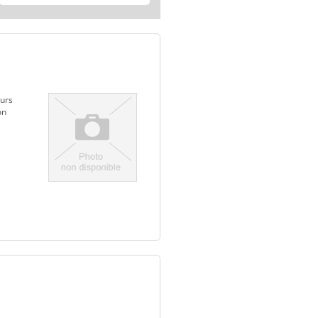
eurs
on